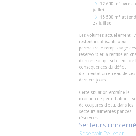
12 600 m³
livrés l
juillet
15 500 m³
attend
27 juillet
Les volumes actuellement liv
restent insuffisants pour
permettre le remplissage de
réservoirs et la remise en ch
d'un réseau qui subit encore 
conséquences du déficit
d'alimentation en eau de ces
derniers jours.
Cette situation entraîne le
maintien de perturbations, vo
de coupures d'eau, dans les
secteurs alimentés par ces
réservoirs.
Secteurs concern
Réservoir Pelletier