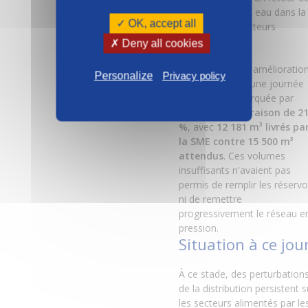
l'alimentation en eau dans la
✓ OK, accept all
majorité des secteurs
concernés.
✗ Deny all cookies
Toutefois, cette amélioratio
Personalize
Privacy policy
intervient après une journée
du
28 juillet
marquée par
un
déficit de livraison de 2
%
, avec
12 181 m³ livrés pa
la SME contre 15 500 m³
attendus
. Ces volumes
insuffisants n'avaient pas
permis de remplir les réservo
ni de remettre
progressivement le réseau e
pression.
Situation à ce jou
À ce stade, des perturbation
de la distribution persistent s
les secteurs alimentés par le