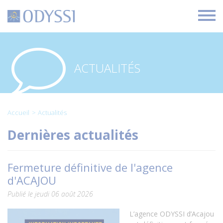
O
d
y
s
s
i
ACTUALITÉS
Accueil
Actualités
Dernières actualités
Fermeture définitive de l'agence
d'ACAJOU
Publié le jeudi 06 août 2026
L’agence ODYSSI d’Acajou