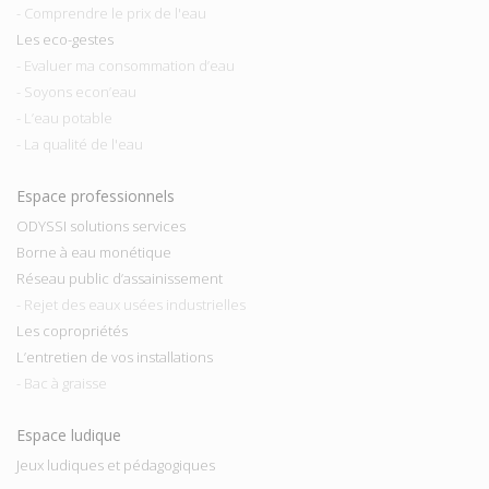
- Comprendre le prix de l'eau
Les eco-gestes
- Evaluer ma consommation d’eau
- Soyons econ’eau
- L’eau potable
- La qualité de l'eau
Espace professionnels
ODYSSI solutions services
Borne à eau monétique
Réseau public d’assainissement
- Rejet des eaux usées industrielles
Les copropriétés
L’entretien de vos installations
- Bac à graisse
Espace ludique
Jeux ludiques et pédagogiques