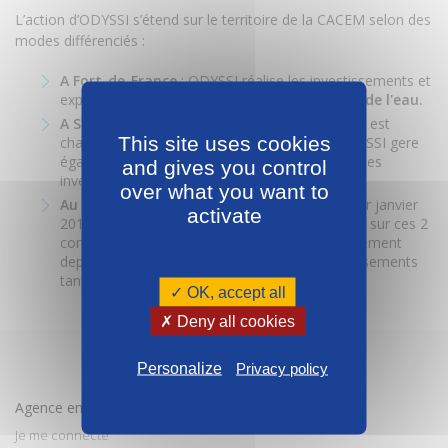
L’action d’ODYSSI s’étend sur le territoire de la CACEM selon des
modes différenciés :
A Fort-de-France
: ODYSSI réalise les investissements et
exploite directement l’eau et l’
assainissement de l'eau.
A Schoelcher
: Depuis le 1er mai 2016, ODYSSI est
This site uses cookies
chargée de la distribution de l’eau potable. ODYSSI gere
également le service assainissement et réalise les
and gives you control
investissements en eau et en assainissement.
over what you want to
Au Lamentin et à Saint-Joseph
: Depuis le 1er janvier
activate
2015 ODYSSI a en charge l'exploitation de l'eau sur ces 2
communes. ODYSSI gère le service d'assainissement
depuis le 1er janvier 2013 et réalisé les investissements
tant en eau qu'en assainissement.
✓ OK, accept all
✗ Deny all cookies
Personalize
Privacy policy
Agence en ligne
Je me connecte