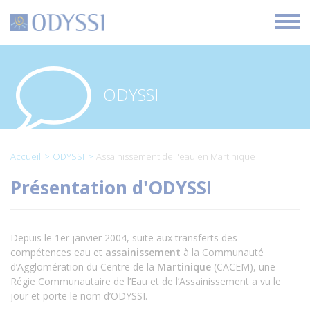
O
d
y
s
s
i
ODYSSI
Accueil
ODYSSI
Assainissement de l'eau en Martinique
Présentation d'ODYSSI
Depuis le 1er janvier 2004, suite aux transferts des
compétences eau et
assainissement
à la Communauté
d’Agglomération du Centre de la
Martinique
(CACEM), une
Régie Communautaire de l’Eau et de l’Assainissement a vu le
jour et porte le nom d’ODYSSI.