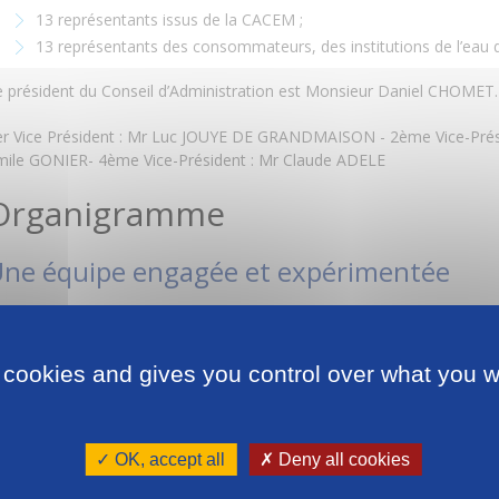
13 représentants issus de la CACEM ;
13 représentants des consommateurs, des institutions de l’eau de
e président du Conseil d’Administration est Monsieur Daniel CHOMET.
er Vice Président : Mr Luc JOUYE DE GRANDMAISON - 2ème Vice-Prési
mile GONIER- 4ème Vice-Président : Mr Claude ADELE
Organigramme
ne équipe engagée et expérimentée
our mettre en oeuvre son activité, ODYSSY emploie plus de 200 Martin
recteur Général.
 cookies and gives you control over what you w
✓ OK, accept all
✗ Deny all cookies