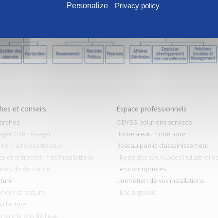
Personalize
Privacy policy
es et conseils
Espace professionnels
arches
ODYSSI solutions services
ager / Déménager
Borne à eau monétique
ire / Faire des travaux
Réseau public d’assainissement
ler et entretenir mes installations
- Rejet des eaux usées industrielle
aires de demande
Les copropriétés
cture
L’entretien de vos installations
ndre sa facture
- Bac à graisse
ma facture
ndre le prix de l'eau