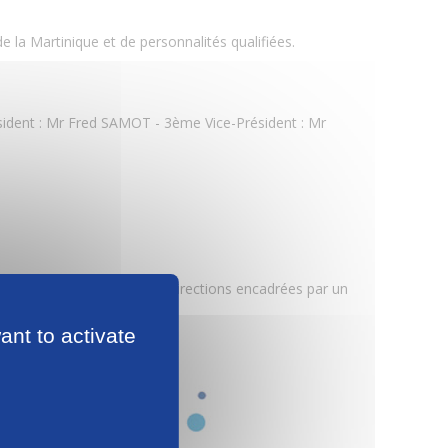
 la Martinique et de personnalités qualifiées.
dent : Mr Fred SAMOT - 3ème Vice-Président : Mr
iquais répartis dans cinq Directions encadrées par un
ant to activate