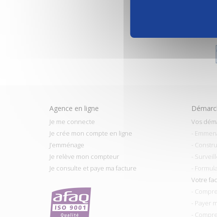
Agence en ligne
Démarch
Je me connecte
Vos dém
Je crée mon compte en ligne
- Emmen
J’emménage
- Constru
Je relève mon compteur
- Surveil
Je consulte et paye ma facture
- Formul
Votre fa
- Compre
- Payer 
- Compre