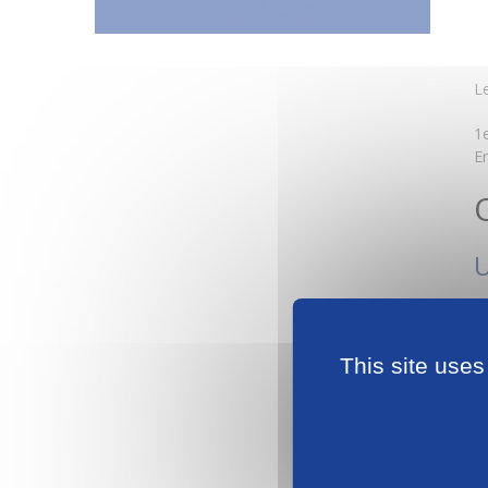
L
1
E
U
P
Di
This site uses