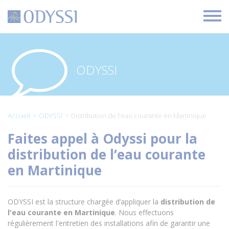
O
d
y
s
s
i
ODYSSI
Accueil
ODYSSI
Distribution de l'eau courante en Martinique
Faites appel à Odyssi pour la
distribution de l’eau courante
en Martinique
ODYSSI est la structure chargée d’appliquer la
distribution de
l'eau courante en Martinique
. Nous effectuons
régulièrement l'entretien des installations afin de garantir une