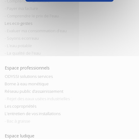
- Comprendre sa facture
- Payer ma facture
- Comprendre le prix de l'eau
Les eco-gestes
- Evaluer ma consommation d’eau
- Soyons econ’eau
- L’eau potable
- La qualité de l'eau
Espace professionnels
ODYSSI solutions services
Borne à eau monétique
Réseau public d’assainissement
- Rejet des eaux usées industrielles
Les copropriétés
L’entretien de vos installations
- Bac à graisse
Espace ludique