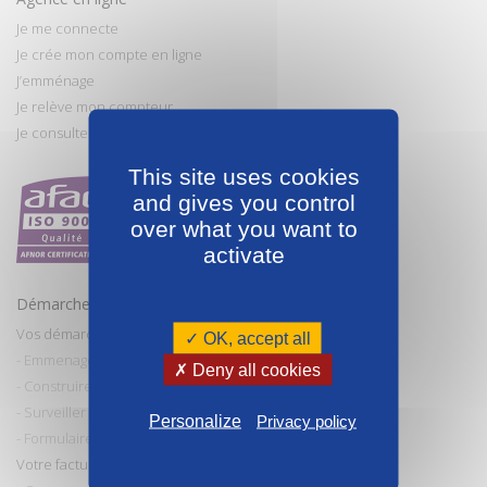
Je me connecte
Je crée mon compte en ligne
J’emménage
Je relève mon compteur
Je consulte et paye ma facture
This site uses cookies
and gives you control
over what you want to
activate
Démarches et conseils
Vos démarches
✓ OK, accept all
- Emmenager / Déménager
✗ Deny all cookies
- Construire / Faire des travaux
- Surveiller et entretenir mes installations
Personalize
Privacy policy
- Formulaires de demande
Votre facture