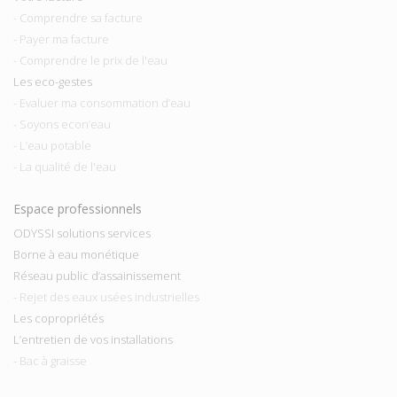
- Comprendre sa facture
- Payer ma facture
- Comprendre le prix de l'eau
Les eco-gestes
- Evaluer ma consommation d’eau
- Soyons econ’eau
- L’eau potable
- La qualité de l'eau
Espace professionnels
ODYSSI solutions services
Borne à eau monétique
Réseau public d’assainissement
- Rejet des eaux usées industrielles
Les copropriétés
L’entretien de vos installations
- Bac à graisse