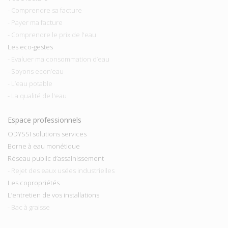
- Comprendre sa facture
- Payer ma facture
- Comprendre le prix de l'eau
Les eco-gestes
- Evaluer ma consommation d’eau
- Soyons econ’eau
- L’eau potable
- La qualité de l'eau
Espace professionnels
ODYSSI solutions services
Borne à eau monétique
Réseau public d’assainissement
- Rejet des eaux usées industrielles
Les copropriétés
L’entretien de vos installations
- Bac à graisse