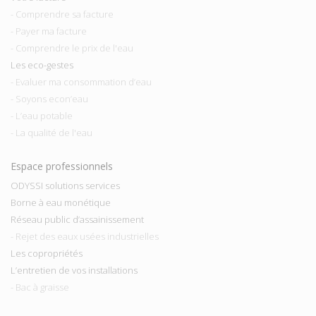
- Comprendre sa facture
- Payer ma facture
- Comprendre le prix de l'eau
Les eco-gestes
- Evaluer ma consommation d’eau
- Soyons econ’eau
- L’eau potable
- La qualité de l'eau
Espace professionnels
ODYSSI solutions services
Borne à eau monétique
Réseau public d’assainissement
- Rejet des eaux usées industrielles
Les copropriétés
L’entretien de vos installations
- Bac à graisse