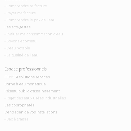
- Comprendre sa facture
- Payer ma facture
- Comprendre le prix de l'eau
Les eco-gestes
- Evaluer ma consommation d’eau
- Soyons econ’eau
- L’eau potable
- La qualité de l'eau
Espace professionnels
ODYSSI solutions services
Borne à eau monétique
Réseau public d’assainissement
- Rejet des eaux usées industrielles
Les copropriétés
L’entretien de vos installations
- Bac à graisse