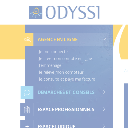
O
d
y
s
s
L
i
i
e
AGENCE EN LIGNE
n
s
d
Je me connecte
e
n
Je crée mon compte en ligne
a
J’emménage
v
Ac
i
Je relève mon compteur
g
Je consulte et paye ma facture
a
t
i
DÉMARCHES ET CONSEILS
o
n
ESPACE PROFESSIONNELS
ESPACE LUDIQUE