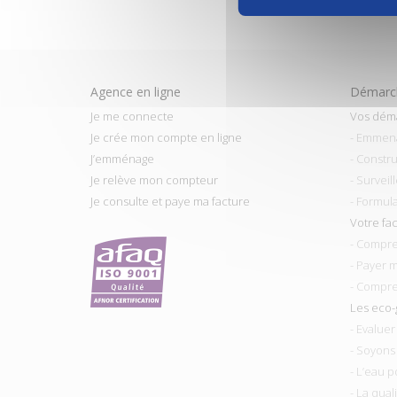
i
Agence en ligne
Démarch
Je me connecte
Vos dém
Je crée mon compte en ligne
- Emmen
J’emménage
- Constru
Je relève mon compteur
- Surveil
Je consulte et paye ma facture
- Formul
Votre fa
- Compre
- Payer 
- Compre
Les eco-
- Evalue
- Soyons
- L’eau p
- La qual