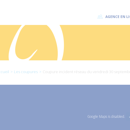
AGENCE EN L
cueil
Les coupures
Coupure incident réseau du vendredi 30 septemb
Google Maps is disabled.