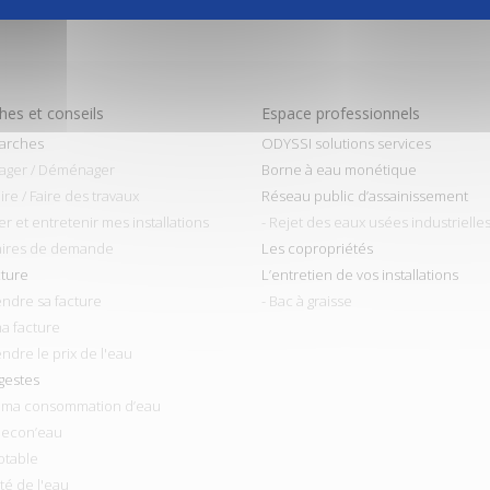
nconvénients qui peuvent en découler
es et conseils
Espace professionnels
arches
ODYSSI solutions services
ager / Déménager
Borne à eau monétique
ire / Faire des travaux
Réseau public d’assainissement
ler et entretenir mes installations
- Rejet des eaux usées industrielle
aires de demande
Les copropriétés
cture
L’entretien de vos installations
ndre sa facture
- Bac à graisse
ma facture
ndre le prix de l'eau
gestes
r ma consommation d’eau
 econ’eau
otable
ité de l'eau