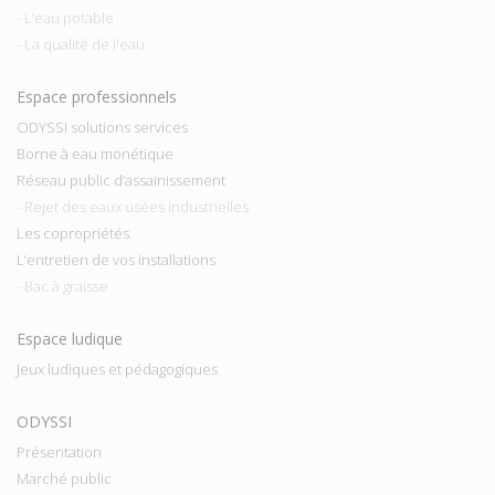
- L’eau potable
- La qualité de l'eau
Espace professionnels
ODYSSI solutions services
Borne à eau monétique
Réseau public d’assainissement
- Rejet des eaux usées industrielles
Les copropriétés
L’entretien de vos installations
- Bac à graisse
Espace ludique
Jeux ludiques et pédagogiques
ODYSSI
Présentation
Marché public