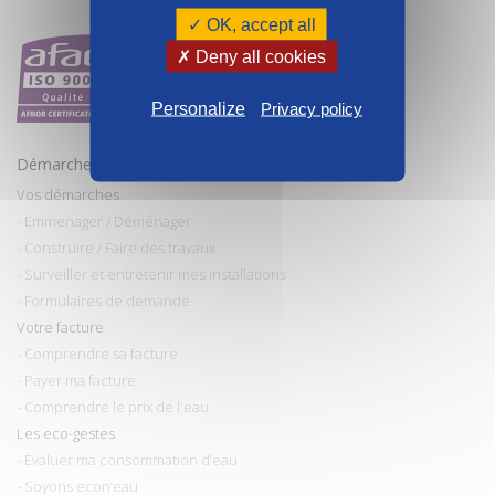
✓ OK, accept all
✗ Deny all cookies
Personalize
Privacy policy
Démarches et conseils
Vos démarches
- Emmenager / Déménager
- Construire / Faire des travaux
- Surveiller et entretenir mes installations
- Formulaires de demande
Votre facture
- Comprendre sa facture
- Payer ma facture
- Comprendre le prix de l'eau
Les eco-gestes
- Evaluer ma consommation d’eau
- Soyons econ’eau