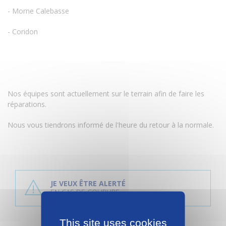
- Morne Calebasse
- Coridon
Nos équipes sont actuellement sur le terrain afin de faire les
réparations.
Nous vous tiendrons informé de l'heure du retour à la normale.
P
l
JE VEUX ÊTRE ALERTÉ
u
EN CAS DE COUPURE
s
d
'
This site uses cookies
i