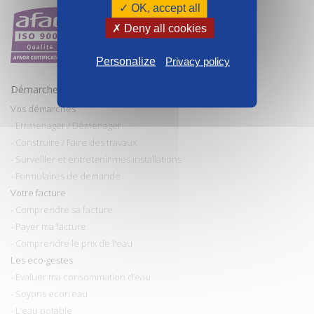
✓ OK, accept all
✗ Deny all cookies
Personalize
Privacy policy
Démarches et conseils
Vos démarches
- Emmenager / Déménager
- Construire / Faire des travaux
- Surveiller et entretenir mes installations
- Formulaires de demande
Votre facture
- Comprendre sa facture
- Payer ma facture
- Comprendre le prix de l'eau
Les eco-gestes
- Evaluer ma consommation d’eau
- Soyons econ’eau
- L’eau potable