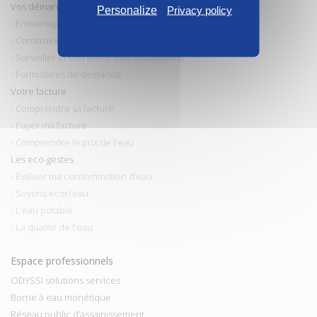
Vos démarches
Personalize
Privacy policy
- Emmenager / Déménager
- Construire / Faire des travaux
- Surveiller et entretenir mes installations
- Formulaires de demande
Votre facture
- Comprendre sa facture
- Payer ma facture
- Comprendre le prix de l'eau
Les eco-gestes
- Evaluer ma consommation d’eau
- Soyons econ’eau
- L’eau potable
- La qualité de l'eau
Espace professionnels
ODYSSI solutions services
Borne à eau monétique
Réseau public d’assainissement