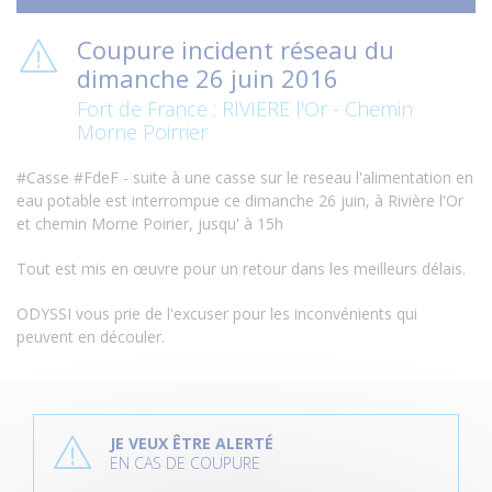
Coupure incident réseau du
dimanche 26 juin 2016
Fort de France : RIVIERE l'Or - Chemin
Morne Poirrier
#Casse #FdeF - suite à une casse sur le reseau l'alimentation en
eau potable est interrompue ce dimanche 26 juin, à Rivière l'Or
et chemin Morne Poirier, jusqu' à 15h
Tout est mis en œuvre pour un retour dans les meilleurs délais.
ODYSSI vous prie de l'excuser pour les inconvénients qui
peuvent en découler.
P
l
JE VEUX ÊTRE ALERTÉ
u
EN CAS DE COUPURE
s
d