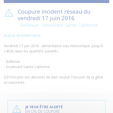
Coupure incident réseau du
vendredi 17 juin 2016
- Bellevue - boulevard Sainte Catherine
‪#‎
casse‬
‪#‎
FortdeFrance‬
Vendredi 17 juin 2016 : alimentation eau interrompue jusqu'à
14h30 dans les quartiers suivants :
- Bellevue
- boulevard Sainte Catherine
ODYSSI prie ses abonnés de bien vouloir l'excuser de la gêne
occasionnée.
P
l
JE VEUX ÊTRE ALERTÉ
u
EN CAS DE COUPURE