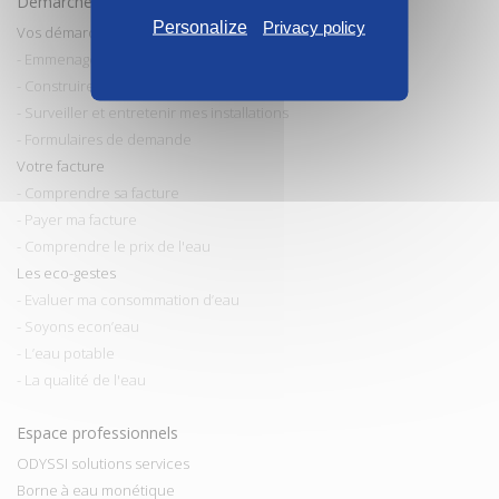
Démarches et conseils
Personalize
Privacy policy
Vos démarches
- Emmenager / Déménager
- Construire / Faire des travaux
- Surveiller et entretenir mes installations
- Formulaires de demande
Votre facture
- Comprendre sa facture
- Payer ma facture
- Comprendre le prix de l'eau
Les eco-gestes
- Evaluer ma consommation d’eau
- Soyons econ’eau
- L’eau potable
- La qualité de l'eau
Espace professionnels
ODYSSI solutions services
Borne à eau monétique