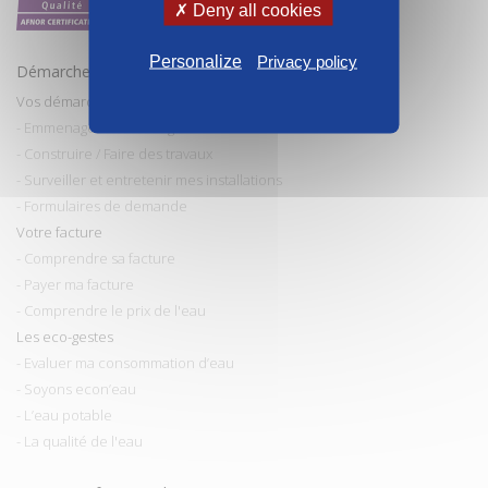
✗ Deny all cookies
Personalize
Privacy policy
Démarches et conseils
Vos démarches
- Emmenager / Déménager
- Construire / Faire des travaux
- Surveiller et entretenir mes installations
- Formulaires de demande
Votre facture
- Comprendre sa facture
- Payer ma facture
- Comprendre le prix de l'eau
Les eco-gestes
- Evaluer ma consommation d’eau
- Soyons econ’eau
- L’eau potable
- La qualité de l'eau