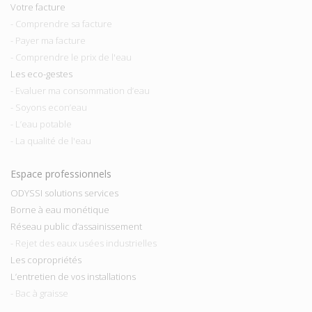
Votre facture
- Comprendre sa facture
- Payer ma facture
- Comprendre le prix de l'eau
Les eco-gestes
- Evaluer ma consommation d’eau
- Soyons econ’eau
- L’eau potable
- La qualité de l'eau
Espace professionnels
ODYSSI solutions services
Borne à eau monétique
Réseau public d’assainissement
- Rejet des eaux usées industrielles
Les copropriétés
L’entretien de vos installations
- Bac à graisse