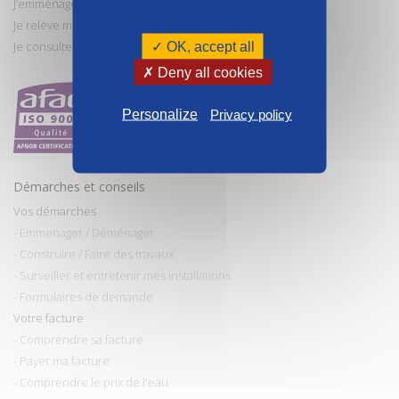
J’emménage
Je relève mon compteur
Je consulte et paye ma facture
✓ OK, accept all
✗ Deny all cookies
Personalize
Privacy policy
Démarches et conseils
Vos démarches
- Emmenager / Déménager
- Construire / Faire des travaux
- Surveiller et entretenir mes installations
- Formulaires de demande
Votre facture
- Comprendre sa facture
- Payer ma facture
- Comprendre le prix de l'eau