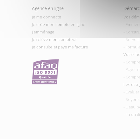
Agence en ligne
Démarch
Je me connecte
Vos dém
Je crée mon compte en ligne
- Emmen
J’emménage
- Constru
Je relève mon compteur
- Surveil
Je consulte et paye ma facture
- Formul
Votre fa
- Compre
- Payer 
- Compre
Les eco-
- Evalue
- Soyons
- L’eau p
- La qual