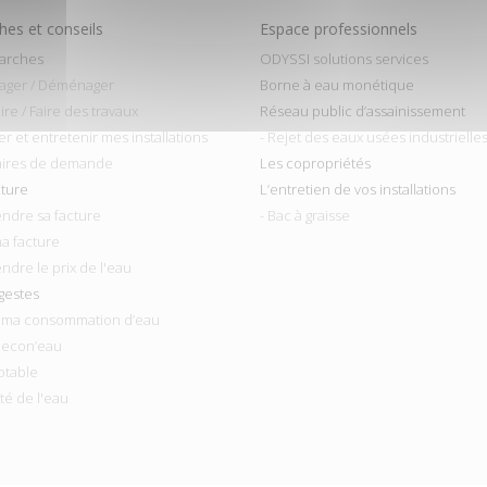
es et conseils
Espace professionnels
arches
ODYSSI solutions services
ager / Déménager
Borne à eau monétique
ire / Faire des travaux
Réseau public d’assainissement
ler et entretenir mes installations
- Rejet des eaux usées industrielle
aires de demande
Les copropriétés
cture
L’entretien de vos installations
ndre sa facture
- Bac à graisse
ma facture
ndre le prix de l'eau
gestes
r ma consommation d’eau
 econ’eau
otable
ité de l'eau