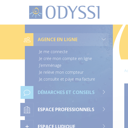
O
d
y
s
s
L
i
i
e
AGENCE EN LIGNE
n
s
d
Je me connecte
e
n
Je crée mon compte en ligne
a
J’emménage
v
Ac
i
Je relève mon compteur
g
Je consulte et paye ma facture
a
t
i
DÉMARCHES ET CONSEILS
o
n
ESPACE PROFESSIONNELS
ESPACE LUDIQUE