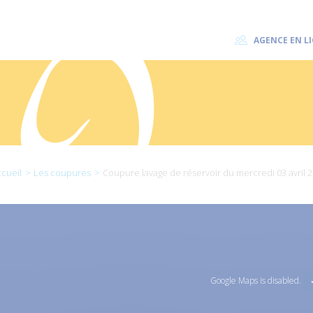
AGENCE EN L
cueil
Les coupures
Coupure lavage de réservoir du mercredi 03 avril 
Google Maps is disabled.