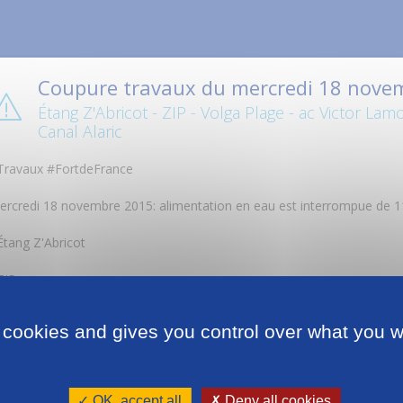
Coupure travaux du mercredi 18 nove
Étang Z'Abricot - ZIP - Volga Plage - ac Victor Lam
Canal Alaric
Travaux #FortdeFrance
ercredi 18 novembre 2015: alimentation en eau est interrompue de 11
Étang Z'Abricot
 ZIP
 Volga Plage
 cookies and gives you control over what you w
 ac Victor Lamon
Baie des Tourelles
✓ OK, accept all
✗ Deny all cookies