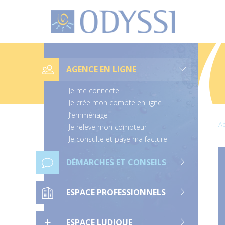
O
d
y
s
s
L
i
i
e
AGENCE EN LIGNE
n
s
d
Je me connecte
e
n
Je crée mon compte en ligne
a
J’emménage
v
Ac
i
Je relève mon compteur
g
Je consulte et paye ma facture
a
t
i
DÉMARCHES ET CONSEILS
o
n
ESPACE PROFESSIONNELS
ESPACE LUDIQUE