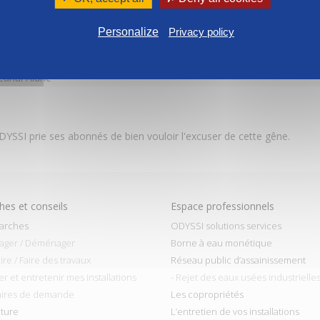
 TSF
Personalize
Privacy policy
Lot Grant
Canal Alaric
DYSSI prie ses abonnés de bien vouloir l'excuser de cette gêne.
es et conseils
Espace professionnels
arches
ODYSSI solutions services
ager / Déménager
Borne à eau monétique
ire / Faire des travaux
Réseau public d’assainissement
ler et entretenir mes installations
- Rejet des eaux usées industrielle
aires de demande
Les copropriétés
cture
L’entretien de vos installations