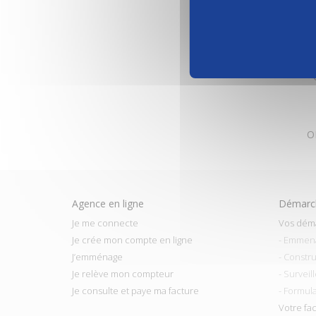
-
- 
- 
O
Agence en ligne
Démarch
Je me connecte
Vos dém
Je crée mon compte en ligne
- Emmen
J’emménage
- Constru
Je relève mon compteur
- Surveil
Je consulte et paye ma facture
- Formul
Votre fa