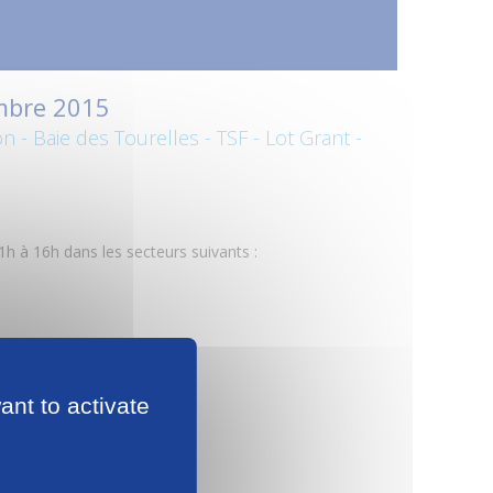
mbre 2015
on - Baie des Tourelles - TSF - Lot Grant -
h à 16h dans les secteurs suivants :
ant to activate