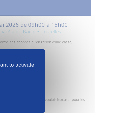
mai 2026 de 09h00 à 15h00
anal Alaric - Baie des Tourelles
forme ses abonnés qu’en raison d'une casse,
rt-De-France :
ant to activate
t prie ses abonnés de bien vouloir l’excuser pour les