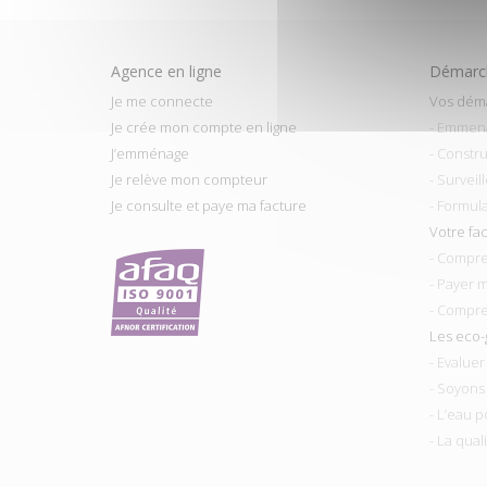
Agence en ligne
Démarch
Je me connecte
Vos dém
Je crée mon compte en ligne
- Emmen
J’emménage
- Constru
Je relève mon compteur
- Surveil
Je consulte et paye ma facture
- Formul
Votre fa
- Compre
- Payer 
- Compre
Les eco-
- Evalue
- Soyons
- L’eau p
- La qual