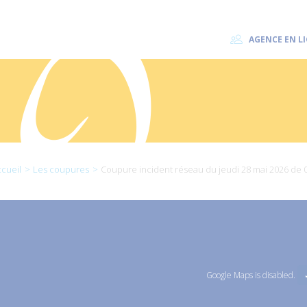
AGENCE EN L
cueil
Les coupures
Coupure incident réseau du jeudi 28 mai 2026 de 
Google Maps is disabled.