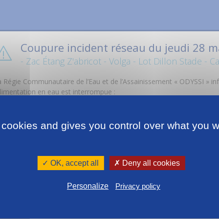
Coupure incident réseau du jeudi 28 
- Zac Étang Z'abricot - Volga - Lot Dillon Stade - C
a Régie Communautaire de l’Eau et de l’Assainissement « ODYSSI » in
alimentation en eau est interrompue :
eudi 28 mai 2026 de 09h00 à 15h00
dans les quartiers suivants de Fo
 cookies and gives you control over what you w
Zac Étang Z'abricot
Volga
Lot Dillon Stade
Canal Alaric
✓ OK, accept all
✗ Deny all cookies
Baie des Tourelles
Personalize
Privacy policy
YSSI met tout en œuvre pour rétablir l’eau dans les meilleurs délais e
nconvénients qui peuvent en découler.