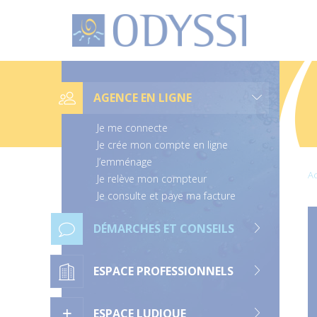
O
d
y
s
s
L
i
i
e
AGENCE EN LIGNE
n
s
d
Je me connecte
e
n
Je crée mon compte en ligne
a
J’emménage
v
Ac
i
Je relève mon compteur
g
Je consulte et paye ma facture
a
t
i
DÉMARCHES ET CONSEILS
o
n
ESPACE PROFESSIONNELS
ESPACE LUDIQUE