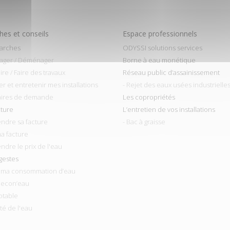
es et conseils
Espace professionnels
arches
ODYSSI solutions services
ager / Déménager
Borne à eau monétique
ire / Faire des travaux
Réseau public d’assainissement
ler et entretenir mes installations
- Rejet des eaux usées industrielle
aires de demande
Les copropriétés
cture
L’entretien de vos installations
ndre sa facture
- Bac à graisse
ma facture
ndre le prix de l'eau
gestes
r ma consommation d’eau
 econ’eau
otable
ité de l'eau