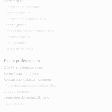
Votre facture
- Comprendre sa facture
- Payer ma facture
- Comprendre le prix de l'eau
Les eco-gestes
- Evaluer ma consommation d’eau
- Soyons econ’eau
- L’eau potable
- La qualité de l'eau
Espace professionnels
ODYSSI solutions services
Borne à eau monétique
Réseau public d’assainissement
- Rejet des eaux usées industrielles
Les copropriétés
L’entretien de vos installations
- Bac à graisse