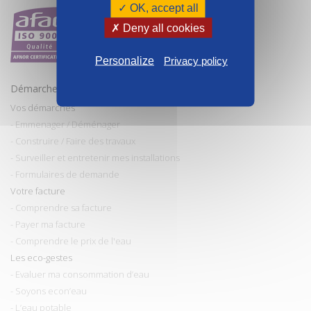
✓ OK, accept all
✗ Deny all cookies
Personalize
Privacy policy
Démarches et conseils
Vos démarches
- Emmenager / Déménager
- Construire / Faire des travaux
- Surveiller et entretenir mes installations
- Formulaires de demande
Votre facture
- Comprendre sa facture
- Payer ma facture
- Comprendre le prix de l'eau
Les eco-gestes
- Evaluer ma consommation d’eau
- Soyons econ’eau
- L’eau potable