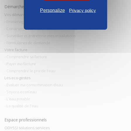
Démarches et conseils
Personalize
Privacy policy
Vos démarches
- Emmenager / Déménager
- Construire / Faire des travaux
- Surveiller et entretenir mes installations
- Formulaires de demande
Votre facture
- Comprendre sa facture
- Payer ma facture
- Comprendre le prix de l'eau
Les eco-gestes
- Evaluer ma consommation d’eau
- Soyons econ’eau
- L’eau potable
- La qualité de l'eau
Espace professionnels
ODYSSI solutions services