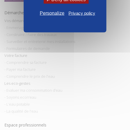
Démarches et conseils
Personalize
Privacy policy
Vos démarches
- Emmenager / Déménager
- Construire / Faire des travaux
- Surveiller et entretenir mes installations
- Formulaires de demande
Votre facture
- Comprendre sa facture
- Payer ma facture
- Comprendre le prix de l'eau
Les eco-gestes
- Evaluer ma consommation d’eau
- Soyons econ’eau
- L’eau potable
- La qualité de l'eau
Espace professionnels