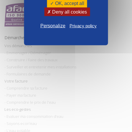
✓ OK, accept all
✗ Deny all cookies
Personalize
Privacy policy
Démarches et conseils
Vos démarches
- Emmenager / Déménager
- Construire / Faire des travaux
- Surveiller et entretenir mes installations
- Formulaires de demande
Votre facture
- Comprendre sa facture
- Payer ma facture
- Comprendre le prix de l'eau
Les eco-gestes
- Evaluer ma consommation d’eau
- Soyons econ’eau
- L’eau potable