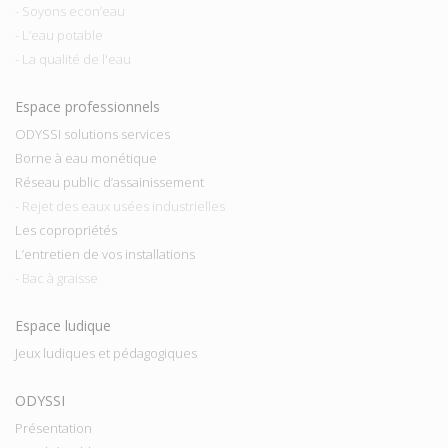
- Soyons econ’eau
- L’eau potable
- La qualité de l'eau
Espace professionnels
ODYSSI solutions services
Borne à eau monétique
Réseau public d’assainissement
- Rejet des eaux usées industrielles
Les copropriétés
L’entretien de vos installations
- Bac à graisse
Espace ludique
Jeux ludiques et pédagogiques
ODYSSI
Présentation