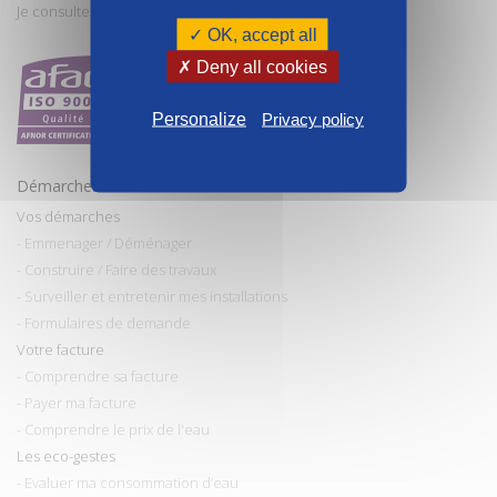
Je consulte et paye ma facture
✓ OK, accept all
✗ Deny all cookies
Personalize
Privacy policy
Démarches et conseils
Vos démarches
- Emmenager / Déménager
- Construire / Faire des travaux
- Surveiller et entretenir mes installations
- Formulaires de demande
Votre facture
- Comprendre sa facture
- Payer ma facture
- Comprendre le prix de l'eau
Les eco-gestes
- Evaluer ma consommation d’eau