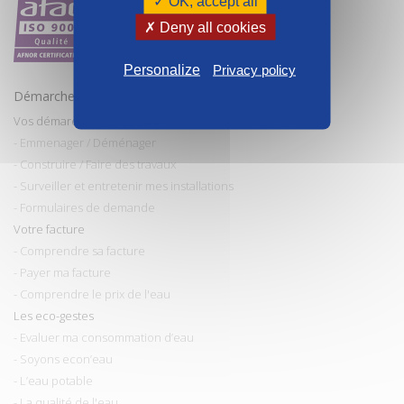
✓ OK, accept all
✗ Deny all cookies
Personalize
Privacy policy
Démarches et conseils
Vos démarches
- Emmenager / Déménager
- Construire / Faire des travaux
- Surveiller et entretenir mes installations
- Formulaires de demande
Votre facture
- Comprendre sa facture
- Payer ma facture
- Comprendre le prix de l'eau
Les eco-gestes
- Evaluer ma consommation d’eau
- Soyons econ’eau
- L’eau potable
- La qualité de l'eau