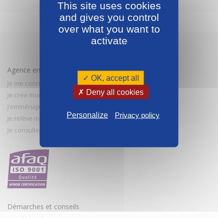
This site uses cookies
'
i
and gives you control
n
over what you want to
f
o
activate
r
m
a
t
Agence en ligne
i
✓ OK, accept all
o
Je me connecte
n
✗ Deny all cookies
Je crée mon compte en ligne
s
J’emménage
Personalize
Privacy policy
Je relève mon compteur
Je consulte et paye ma facture
Démarches et conseils