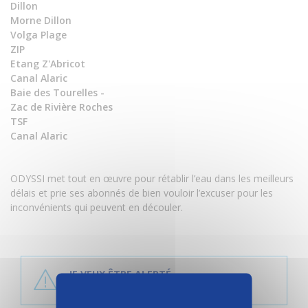
Dillon
Morne Dillon
Volga Plage
ZIP
Etang Z'Abricot
Canal Alaric
Baie des Tourelles -
Zac de Rivière Roches
TSF
Canal Alaric
ODYSSI met tout en œuvre pour rétablir l’eau dans les meilleurs
délais et prie ses abonnés de bien vouloir l’excuser pour les
inconvénients qui peuvent en découler.
P
l
JE VEUX ÊTRE ALERTÉ
u
EN CAS DE COUPURE
s
d