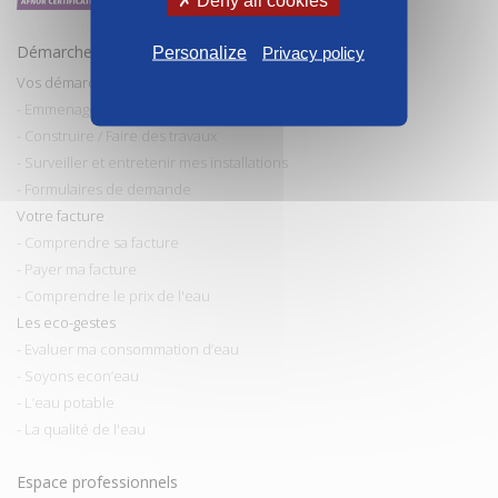
Démarches et conseils
Personalize
Privacy policy
Vos démarches
- Emmenager / Déménager
- Construire / Faire des travaux
- Surveiller et entretenir mes installations
- Formulaires de demande
Votre facture
- Comprendre sa facture
- Payer ma facture
- Comprendre le prix de l'eau
Les eco-gestes
- Evaluer ma consommation d’eau
- Soyons econ’eau
- L’eau potable
- La qualité de l'eau
Espace professionnels