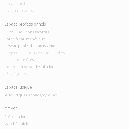
- L’eau potable
- La qualité de l'eau
Espace professionnels
ODYSSI solutions services
Borne à eau monétique
Réseau public d’assainissement
- Rejet des eaux usées industrielles
Les copropriétés
L’entretien de vos installations
- Bac à graisse
Espace ludique
Jeux ludiques et pédagogiques
ODYSSI
Présentation
Marché public