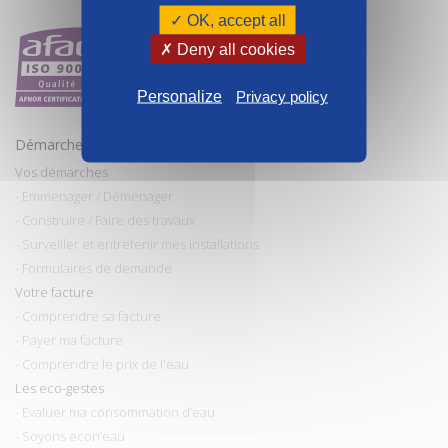
✓ OK, accept all
✗ Deny all cookies
Personalize
Privacy policy
Démarches et conseils
Vos démarches
- Emmenager / Déménager
- Construire / Faire des travaux
- Surveiller et entretenir mes installations
- Formulaires de demande
Votre facture
- Comprendre sa facture
- Payer ma facture
- Comprendre le prix de l'eau
Les eco-gestes
- Evaluer ma consommation d’eau
- Soyons econ’eau