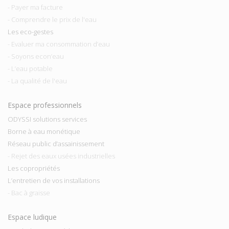
- Payer ma facture
- Comprendre le prix de l'eau
Les eco-gestes
- Evaluer ma consommation d’eau
- Soyons econ’eau
- L’eau potable
- La qualité de l'eau
Espace professionnels
ODYSSI solutions services
Borne à eau monétique
Réseau public d’assainissement
- Rejet des eaux usées industrielles
Les copropriétés
L’entretien de vos installations
- Bac à graisse
Espace ludique