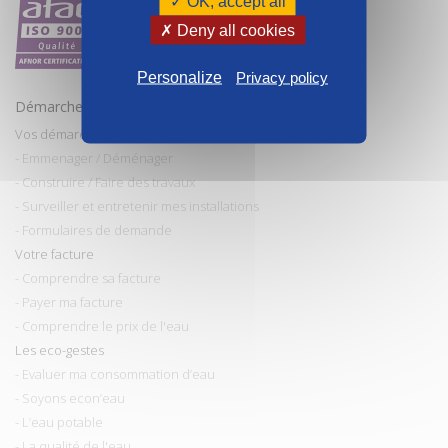
✓ OK, accept all
✗ Deny all cookies
Personalize
Privacy policy
Démarches et conseils
Vos démarches
- Emmenager / Déménager
- Construire / Faire des travaux
- Surveiller et entretenir mes installations
- Formulaires de demande
Votre facture
- Comprendre sa facture
- Payer ma facture
- Comprendre le prix de l'eau
Les eco-gestes
- Evaluer ma consommation d’eau
- Soyons econ’eau
- L’eau potable
- La qualité de l'eau