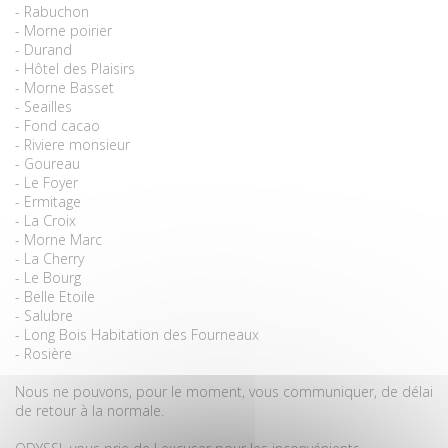
- Rabuchon
- Morne poirier
- Durand
- Hôtel des Plaisirs
- Morne Basset
- Seailles
- Fond cacao
- Riviere monsieur
- Goureau
- Le Foyer
- Ermitage
- La Croix
- Morne Marc
- La Cherry
- Le Bourg
- Belle Etoile
- Salubre
- Long Bois Habitation des Fourneaux
- Rosière
Nous ne pouvons, pour le moment, vous communiquer, de délai
de retour à la normale.