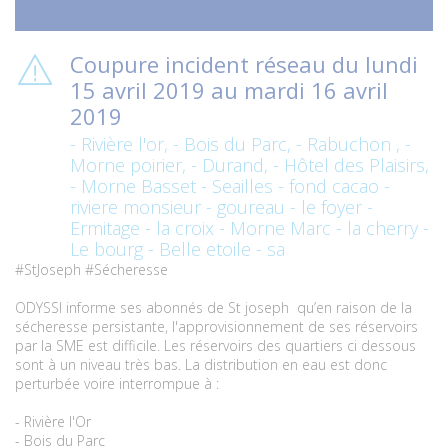
Coupure incident réseau du lundi
15 avril 2019 au mardi 16 avril
2019
- Rivière l'or, - Bois du Parc, - Rabuchon , -
Morne poirier, - Durand, - Hôtel des Plaisirs,
- Morne Basset - Seailles - fond cacao -
riviere monsieur - goureau - le foyer -
Ermitage - la croix - Morne Marc - la cherry -
Le bourg - Belle etoile - sa
#StJoseph #Sécheresse
ODYSSI informe ses abonnés de St joseph qu’en raison de la
sécheresse persistante, l'approvisionnement de ses réservoirs
par la SME est difficile. Les réservoirs des quartiers ci dessous
sont à un niveau très bas. La distribution en eau est donc
perturbée voire interrompue à :
- Rivière l'Or
- Bois du Parc