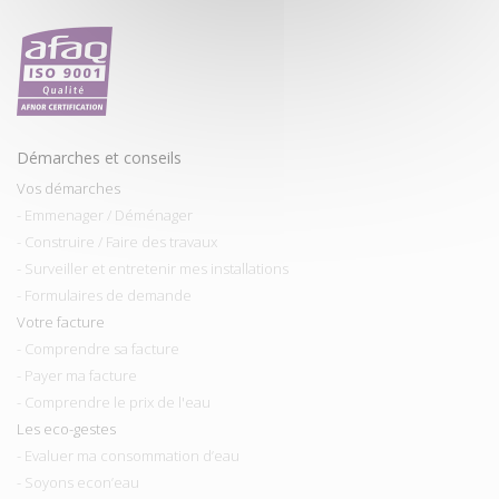
Démarches et conseils
Vos démarches
- Emmenager / Déménager
- Construire / Faire des travaux
- Surveiller et entretenir mes installations
- Formulaires de demande
Votre facture
- Comprendre sa facture
- Payer ma facture
- Comprendre le prix de l'eau
Les eco-gestes
- Evaluer ma consommation d’eau
- Soyons econ’eau