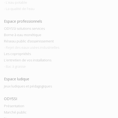
- L’eau potable
- La qualité de l'eau
Espace professionnels
ODYSSI solutions services
Borne à eau monétique
Réseau public d’assainissement
- Rejet des eaux usées industrielles
Les copropriétés
L’entretien de vos installations
- Bac à graisse
Espace ludique
Jeux ludiques et pédagogiques
ODYSSI
Présentation
Marché public