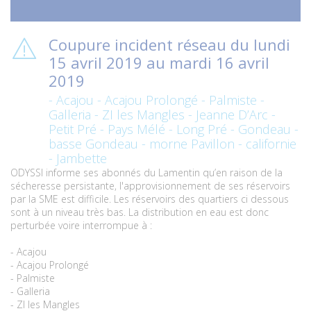
Coupure incident réseau du lundi
15 avril 2019 au mardi 16 avril
2019
- Acajou - Acajou Prolongé - Palmiste -
Galleria - ZI les Mangles - Jeanne D’Arc -
Petit Pré - Pays Mélé - Long Pré - Gondeau -
basse Gondeau - morne Pavillon - californie
- Jambette
ODYSSI informe ses abonnés du Lamentin qu’en raison de la
sécheresse persistante, l'approvisionnement de ses réservoirs
par la SME est difficile. Les réservoirs des quartiers ci dessous
sont à un niveau très bas. La distribution en eau est donc
perturbée voire interrompue à :
- Acajou
- Acajou Prolongé
- Palmiste
- Galleria
- ZI les Mangles