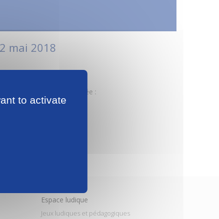
02 mai 2018
en eau potable sera perturbée :
ant to activate
 de France :
Espace ludique
Jeux ludiques et pédagogiques