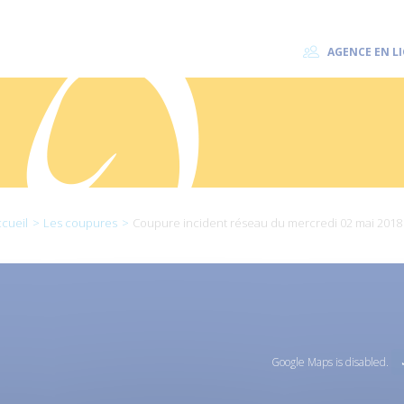
AGENCE EN L
cueil
Les coupures
Coupure incident réseau du mercredi 02 mai 2018
Google Maps is disabled.