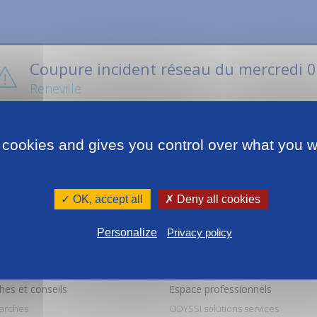
Coupure incident réseau du mercredi 
Reneville
DYSSI informe ses abonnés qu’en raison d’une casse , la distribution 
 cookies and gives you control over what you w
ercredi 02 MAI 2018 de 10 h à 15h dans les quartiers suivants de Fort
Renéville
✓ OK, accept all
✗ Deny all cookies
DYSSI met tout en œuvre pour un retour rapide à la normale
Personalize
Privacy policy
es et conseils
Espace professionnels
arches
ODYSSI solutions services