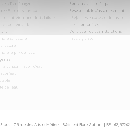
ager / Déménager
Borne à eau monétique
ire / Faire des travaux
Réseau public d’assainissement
ler et entretenir mes installations
- Rejet des eaux usées industrielle
aires de demande
Les copropriétés
cture
L’entretien de vos installations
ndre sa facture
- Bac à graisse
ma facture
ndre le prix de l'eau
gestes
r ma consommation d’eau
 econ’eau
otable
ité de l'eau
Stade - 7-9 rue des Arts et Métiers - Bâtiment Flore Gaillard | BP 162, 9720