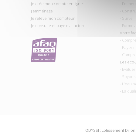
Je crée mon compte en ligne
- Emmen
J’emménage
- Constru
Je relève mon compteur
- Surveil
Je consulte et paye ma facture
- Formul
Votre fa
- Compre
- Payer 
- Compre
Les eco-
- Evalue
- Soyons
- L’eau p
- La qual
ODYSSI : Lotissement Dillon 