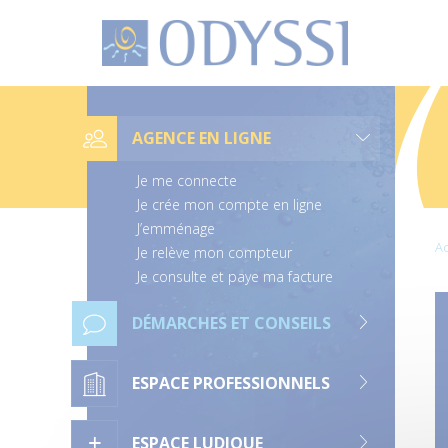
O
d
y
s
s
L
i
i
e
AGENCE EN LIGNE
n
s
d
Je me connecte
e
n
Je crée mon compte en ligne
a
J’emménage
v
Ac
i
Je relève mon compteur
g
Je consulte et paye ma facture
a
t
i
DÉMARCHES ET CONSEILS
o
n
ESPACE PROFESSIONNELS
ESPACE LUDIQUE