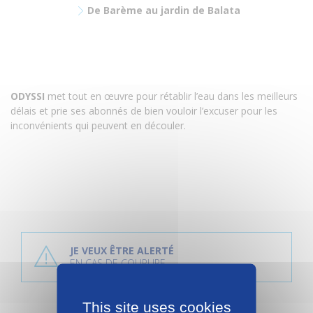
De Barème au jardin de Balata
ODYSSI
met tout en œuvre pour rétablir l’eau dans les meilleurs
délais et prie ses abonnés de bien vouloir l’excuser pour les
inconvénients qui peuvent en découler
.
P
l
JE VEUX ÊTRE ALERTÉ
u
EN CAS DE COUPURE
s
d
'
i
This site uses cookies