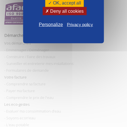
✓ OK, accept all
✗ Deny all cookies
Personalize
Privacy policy
Démarches et conseils
Vos démarches
- Emmenager / Déménager
- Construire / Faire des travaux
- Surveiller et entretenir mes installations
- Formulaires de demande
Votre facture
- Comprendre sa facture
- Payer ma facture
- Comprendre le prix de l'eau
Les eco-gestes
- Evaluer ma consommation d’eau
- Soyons econ’eau
- L’eau potable