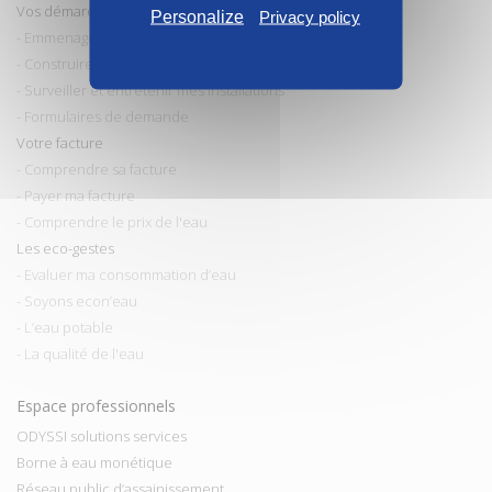
Vos démarches
Personalize
Privacy policy
- Emmenager / Déménager
- Construire / Faire des travaux
- Surveiller et entretenir mes installations
- Formulaires de demande
Votre facture
- Comprendre sa facture
- Payer ma facture
- Comprendre le prix de l'eau
Les eco-gestes
- Evaluer ma consommation d’eau
- Soyons econ’eau
- L’eau potable
- La qualité de l'eau
Espace professionnels
ODYSSI solutions services
Borne à eau monétique
Réseau public d’assainissement