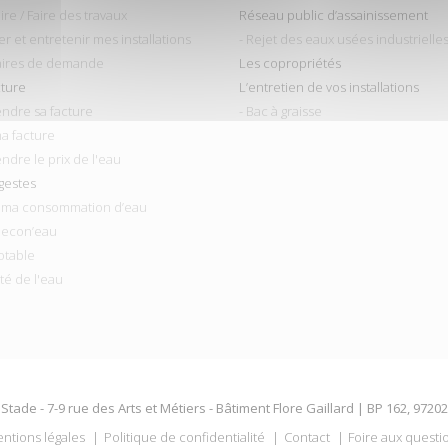
ire / Faire des travaux
Réseau public d’assainissement
ler et entretenir mes installations
- Rejet des eaux usées industrielle
aires de demande
Les copropriétés
cture
L’entretien de vos installations
ndre sa facture
- Bac à graisse
ma facture
ndre le prix de l'eau
gestes
r ma consommation d’eau
 econ’eau
otable
ité de l'eau
Stade - 7-9 rue des Arts et Métiers - Bâtiment Flore Gaillard | BP 162, 9720
ntions légales
Politique de confidentialité
Contact
Foire aux questi