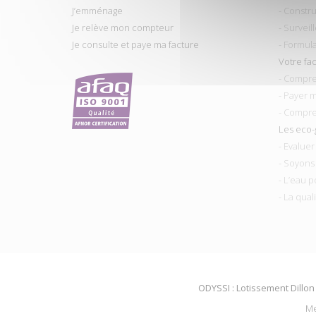
J’emménage
- Constru
Je relève mon compteur
- Surveil
Je consulte et paye ma facture
- Formul
Votre fa
- Compre
- Payer 
- Compre
Les eco-
- Evalue
- Soyons
- L’eau p
- La qual
ODYSSI : Lotissement Dillon 
Me