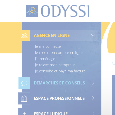
O
d
y
s
s
L
i
i
e
AGENCE EN LIGNE
n
s
d
Je me connecte
e
n
Je crée mon compte en ligne
a
J’emménage
v
Ac
i
Je relève mon compteur
g
Je consulte et paye ma facture
a
t
i
DÉMARCHES ET CONSEILS
o
n
ESPACE PROFESSIONNELS
ESPACE LUDIQUE