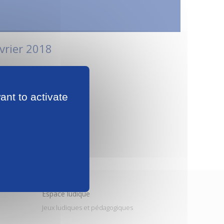
vrier 2018
ant to activate
s les quartiers suivants :
née.
Espace ludique
Jeux ludiques et pédagogiques