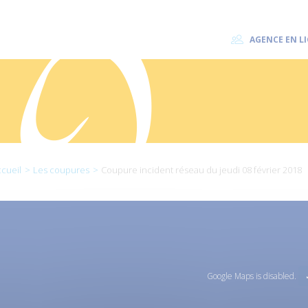
AGENCE EN L
cueil
Les coupures
Coupure incident réseau du jeudi 08 février 2018
Google Maps is disabled.