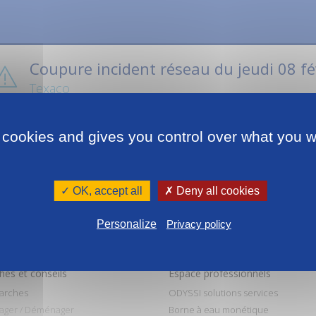
Coupure incident réseau du jeudi 08 fé
Texaco
Casse
#
FortdeFrance
 cookies and gives you control over what you w
udi 8 février 2018 : alimentation en eau interrompue jusqu'à 14h30 dan
 Texaco
✓ OK, accept all
✗ Deny all cookies
DYSSI prie ses abonnés de bien vouloir l'excuser de la gêne occasion
Personalize
Privacy policy
es et conseils
Espace professionnels
arches
ODYSSI solutions services
ager / Déménager
Borne à eau monétique