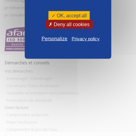
J’emménage
Je relève mon compteur
Je consulte et paye ma facture
✓ OK, accept all
✗ Deny all cookies
Personalize
Privacy policy
Démarches et conseils
Vos démarches
- Emmenager / Déménager
- Construire / Faire des travaux
- Surveiller et entretenir mes installations
- Formulaires de demande
Votre facture
- Comprendre sa facture
- Payer ma facture
- Comprendre le prix de l'eau