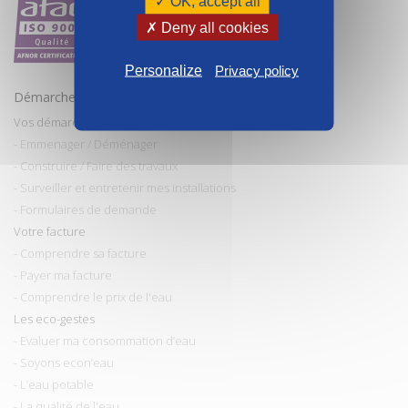
✓ OK, accept all
✗ Deny all cookies
Personalize
Privacy policy
Démarches et conseils
Vos démarches
- Emmenager / Déménager
- Construire / Faire des travaux
- Surveiller et entretenir mes installations
- Formulaires de demande
Votre facture
- Comprendre sa facture
- Payer ma facture
- Comprendre le prix de l'eau
Les eco-gestes
- Evaluer ma consommation d’eau
- Soyons econ’eau
- L’eau potable
- La qualité de l'eau