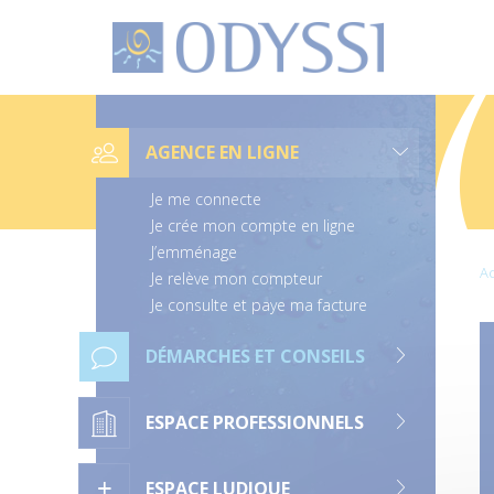
O
d
y
s
s
L
i
i
e
AGENCE EN LIGNE
n
s
d
Je me connecte
e
n
Je crée mon compte en ligne
a
J’emménage
v
Ac
i
Je relève mon compteur
g
Je consulte et paye ma facture
a
t
i
DÉMARCHES ET CONSEILS
o
n
ESPACE PROFESSIONNELS
ESPACE LUDIQUE