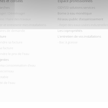
es et conseils
Espace professionnels
arches
ODYSSI solutions services
ager / Déménager
Borne à eau monétique
ire / Faire des travaux
Réseau public d’assainissement
ler et entretenir mes installations
- Rejet des eaux usées industrielle
aires de demande
Les copropriétés
cture
L’entretien de vos installations
ndre sa facture
- Bac à graisse
ma facture
ndre le prix de l'eau
gestes
r ma consommation d’eau
 econ’eau
otable
ité de l'eau