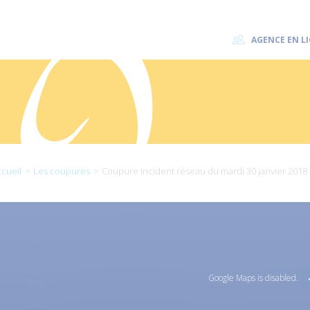
AGENCE EN L
cueil
Les coupures
Coupure incident réseau du mardi 30 janvier 2018
Google Maps is disabled.