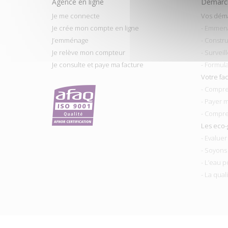
Agence en ligne
Démarch
Je me connecte
Vos dém
Je crée mon compte en ligne
- Emmen
J’emménage
- Constru
Je relève mon compteur
- Surveil
Je consulte et paye ma facture
- Formul
Votre fa
- Compre
- Payer 
- Compre
Les eco-
- Evalue
- Soyons
- L’eau p
- La qual