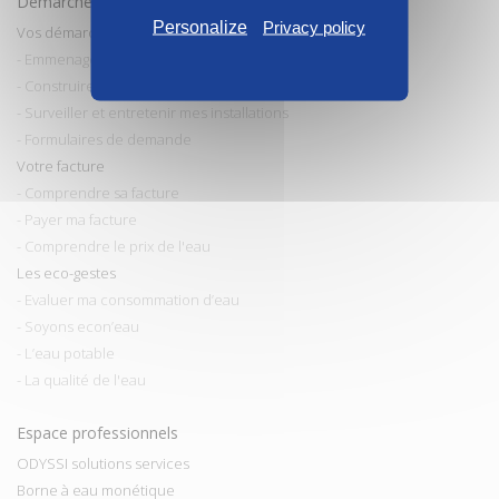
Démarches et conseils
Personalize
Privacy policy
Vos démarches
- Emmenager / Déménager
- Construire / Faire des travaux
- Surveiller et entretenir mes installations
- Formulaires de demande
Votre facture
- Comprendre sa facture
- Payer ma facture
- Comprendre le prix de l'eau
Les eco-gestes
- Evaluer ma consommation d’eau
- Soyons econ’eau
- L’eau potable
- La qualité de l'eau
Espace professionnels
ODYSSI solutions services
Borne à eau monétique