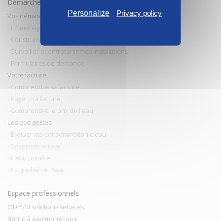
Démarches et conseils
Personalize
Privacy policy
Vos démarches
- Emmenager / Déménager
- Construire / Faire des travaux
- Surveiller et entretenir mes installations
- Formulaires de demande
Votre facture
- Comprendre sa facture
- Payer ma facture
- Comprendre le prix de l'eau
Les eco-gestes
- Evaluer ma consommation d’eau
- Soyons econ’eau
- L’eau potable
- La qualité de l'eau
Espace professionnels
ODYSSI solutions services
Borne à eau monétique