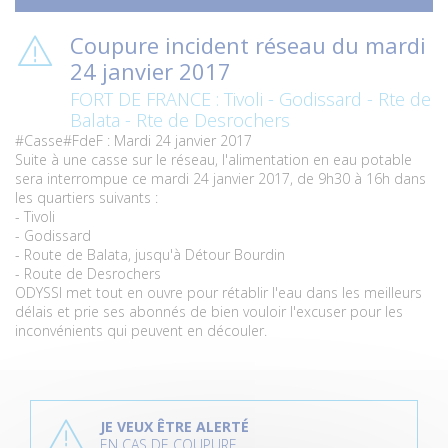
Coupure incident réseau du mardi
24 janvier 2017
FORT DE FRANCE : Tivoli - Godissard - Rte de
Balata - Rte de Desrochers
#Casse
#FdeF
: Mardi 24 janvier 2017
Suite à une casse sur le réseau, l'alimentation en eau potable
sera interrompue ce mardi 24 janvier 2017, de 9h30 à 16h dans
les quartiers suivants :
- Tivoli
- Godissard
- Route de Balata, jusqu'à Détour Bourdin
- Route de Desrochers
ODYSSI met tout en ouvre pour rétablir l'eau dans les meilleurs
délais et prie ses abonnés de bien vouloir l'excuser pour les
inconvénients qui peuvent en découler.
P
l
JE VEUX ÊTRE ALERTÉ
u
EN CAS DE COUPURE